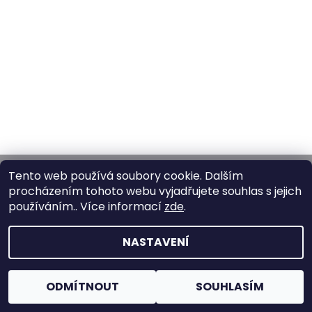
Facebook
Instagram
Obchodní podmínky
Tento web používá soubory cookie. Dalším
procházením tohoto webu vyjadřujete souhlas s jejich
Kontakty
Doprava a platba
GDPR
používáním.. Více informací
zde
.
NASTAVENÍ
2026 © Trikonomicon, všechna práva vyhrazena
Upravit
nastavení cookies
Vytvořil Shoptet
ODMÍTNOUT
SOUHLASÍM